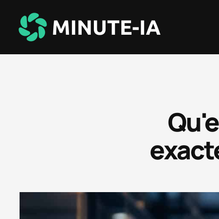
Qu'e
exact