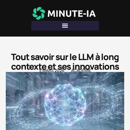
Tout savoir sur le LLM à long
contexte et ses innovations
5 MARS 2026
ACADÉMIE